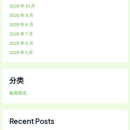
2025 年 10 月
2025 年 9 月
2025 年 8 月
2025 年 7 月
2025 年 6 月
2025 年 5 月
分类
新闻资讯
Recent Posts