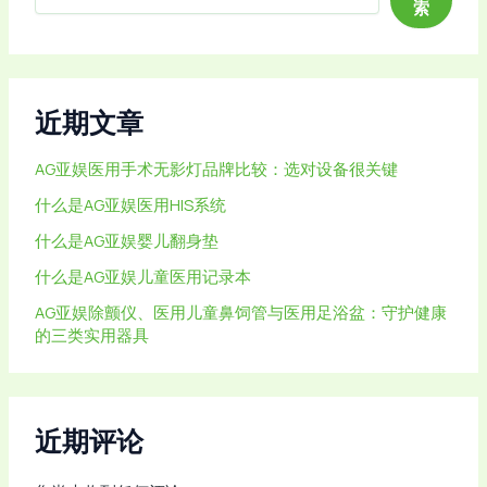
索
近期文章
AG亚娱医用手术无影灯品牌比较：选对设备很关键
什么是AG亚娱医用HIS系统
什么是AG亚娱婴儿翻身垫
什么是AG亚娱儿童医用记录本
AG亚娱除颤仪、医用儿童鼻饲管与医用足浴盆：守护健康
的三类实用器具
近期评论