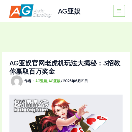
跳
MAI
AG亚娱
至
MEN
内
容
AG亚娱官网老虎机玩法大揭秘：3招教
你赢取百万奖金
作者：
AG亚娱, AG亚娱
/
2025年6月21日