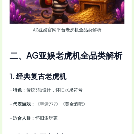
AG亚娱官网平台老虎机全品类解析
二、AG亚娱老虎机全品类解析
1. 经典复古老虎机
–
特色
：传统3轴设计，怀旧水果符号
–
代表游戏
：《幸运777》《黄金酒吧》
–
适合人群
：怀旧派玩家