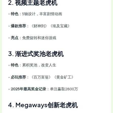
2. 视频主题老虎机
–
特色
：5轴设计，丰富剧情动画
–
爆款推荐
：《财神到》《埃及宝藏》
–
亮点
：免费旋转和迷你游戏
3. 渐进式奖池老虎机
–
特色
：累积奖池，改变人生
–
必玩推荐
：《百万富翁》《黄金矿工》
–
2025年最高奖金记录
：单注赢取2800万
4. Megaways创新老虎机