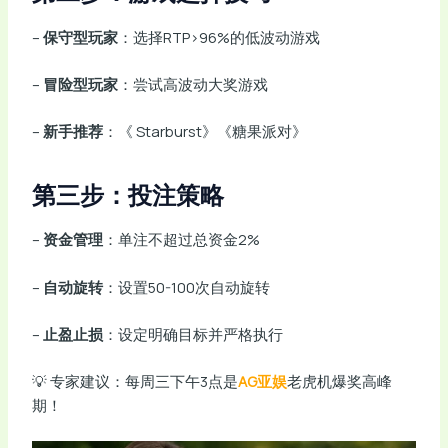
–
保守型玩家
：选择RTP>96%的低波动游戏
–
冒险型玩家
：尝试高波动大奖游戏
–
新手推荐
：《 Starburst》《糖果派对》
第三步：投注策略
–
资金管理
：单注不超过总资金2%
–
自动旋转
：设置50-100次自动旋转
–
止盈止损
：设定明确目标并严格执行
💡 专家建议：每周三下午3点是
AG亚娱
老虎机爆奖高峰
期！