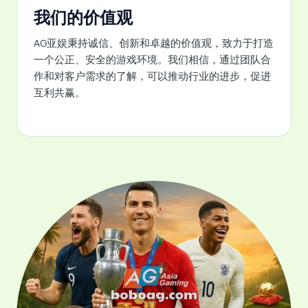
我们的价值观
AG亚娱秉持诚信、创新和卓越的价值观，致力于打造
一个公正、安全的游戏环境。我们相信，通过团队合
作和对客户需求的了解，可以推动行业的进步，促进
互利共赢。