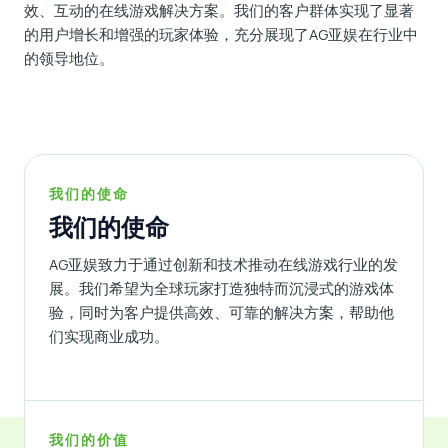
效、互动的在线游戏解决方案。我们的客户群体实现了显著
的用户增长和增强的玩家体验，充分展现了AG亚娱在行业中
的领导地位。
我们的使命
我们的使命
AG亚娱致力于通过创新和技术推动在线游戏行业的发
展。我们希望为全球玩家打造独特而沉浸式的游戏体
验，同时为客户提供高效、可靠的解决方案，帮助他
们实现商业成功。
我们的价值