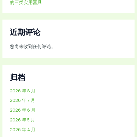
的三类实用器具
近期评论
您尚未收到任何评论。
归档
2026 年 8 月
2026 年 7 月
2026 年 6 月
2026 年 5 月
2026 年 4 月