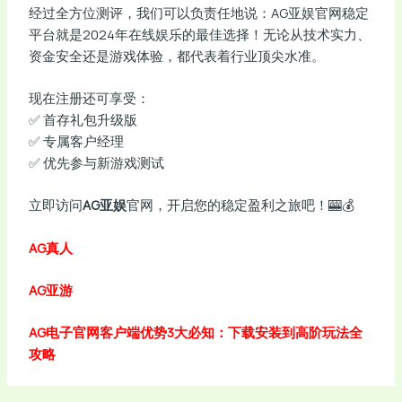
经过全方位测评，我们可以负责任地说：AG亚娱官网稳定
平台就是2024年在线娱乐的最佳选择！无论从技术实力、
资金安全还是游戏体验，都代表着行业顶尖水准。
现在注册还可享受：
✅ 首存礼包升级版
✅ 专属客户经理
✅ 优先参与新游戏测试
立即访问
AG亚娱
官网，开启您的稳定盈利之旅吧！🎰💰
AG真人
AG亚游
AG电子官网客户端优势3大必知：下载安装到高阶玩法全
攻略