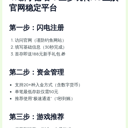
官网稳定平台
第一步：闪电注册
访问官网（谨防钓鱼网站）
填写基础信息（30秒完成）
首存即送188元新手礼包 🎁
第二步：资金管理
支持20+种入金方式（含数字货币）
单笔最低存款仅需50元
推荐使用”极速通道”（1秒到账）
第三步：游戏推荐