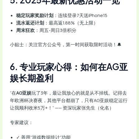
稳定玩家奖励计划
：连续登录7天送iPhone15
流水返还计划
：最高返1.88%（无上限）
周末狂欢
：周五-周日3倍积分
小贴士：关注官方公众号，第一时间获取限时活动！🔔
6. 专业玩家心得：如何在AG亚
娱长期盈利
“在
AG亚娱
玩了3年，最让我放心的就是从不掉线。记得去
年欧洲杯决赛夜，其他平台都崩了，只有AG亚娱稳定运行
让我顺利收米5万+！” —— 资深玩家张先生（化名）
专家建议：
✓ 善用”游戏数据统计”功能