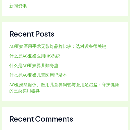
新闻资讯
Recent Posts
AG亚娱医用手术无影灯品牌比较：选对设备很关键
什么是AG亚娱医用HIS系统
什么是AG亚娱婴儿翻身垫
什么是AG亚娱儿童医用记录本
AG亚娱除颤仪、医用儿童鼻饲管与医用足浴盆：守护健康
的三类实用器具
Recent Comments