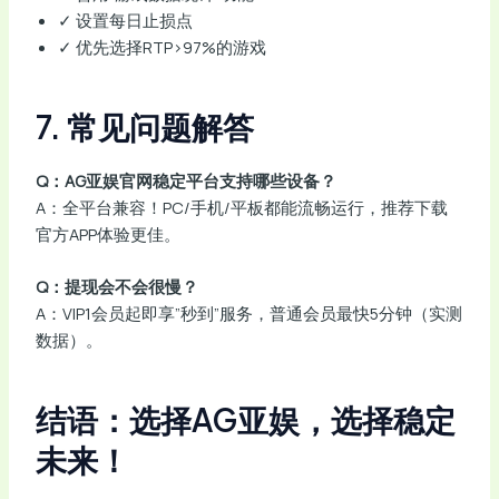
✓ 设置每日止损点
✓ 优先选择RTP>97%的游戏
7. 常见问题解答
Q：AG亚娱官网稳定平台支持哪些设备？
A：全平台兼容！PC/手机/平板都能流畅运行，推荐下载
官方APP体验更佳。
Q：提现会不会很慢？
A：VIP1会员起即享”秒到”服务，普通会员最快5分钟（实测
数据）。
结语：选择AG亚娱，选择稳定
未来！