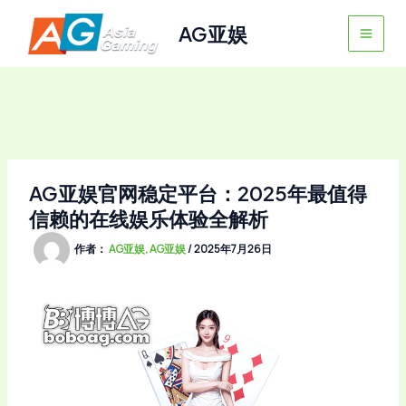
跳
MAI
AG亚娱
至
MEN
内
容
AG亚娱官网稳定平台：2025年最值得
信赖的在线娱乐体验全解析
作者：
AG亚娱, AG亚娱
/
2025年7月26日