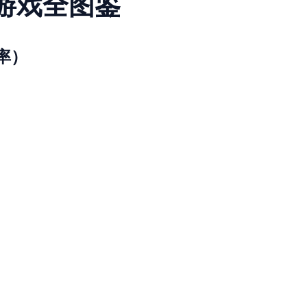
游戏全图鉴
赔率）