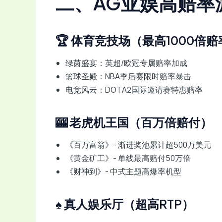
二、AG亚娱高赔率
🏆 体育竞技场（最高1000倍
绿茵盛宴：英超/欧冠专属赔率加成
篮球圣殿：NBA季后赛限时赔率暴击
电竞风云：DOTA2国际邀请赛特惠赔率
🎰 老虎机王国（百万倍赔付）
《百万富翁》- 渐进奖池累计超500万美元
《黄金矿工》- 单线最高赔付50万倍
《财神到》- 中式主题高爆率机型
♠️ 真人娱乐厅（超高RTP）