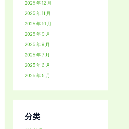
2025 年 12 月
2025 年 11 月
2025 年 10 月
2025 年 9 月
2025 年 8 月
2025 年 7 月
2025 年 6 月
2025 年 5 月
分类