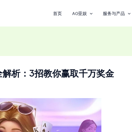
首页
AG亚娱
服务与产品
全解析：3招教你赢取千万奖金