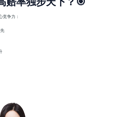
高赔率独步天下？🎯
核心竞争力：
领先
升
：