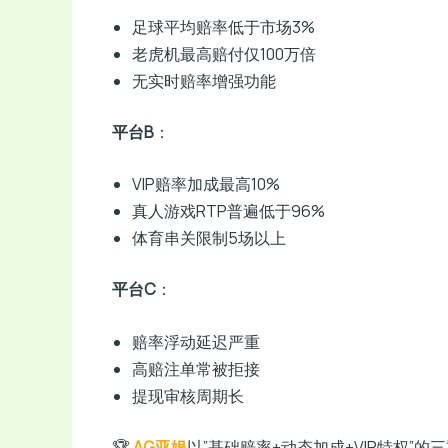
足球平均赔率低于市场3%
老虎机最高赔付仅100万倍
无实时赔率增强功能
平台B
：
VIP赔率加成最高10%
真人游戏RTP普遍低于96%
体育串关限制5场以上
平台C
：
赔率浮动延迟严重
高赔注单常被拒接
提现审核周期长
🏆
AG亚娱
以”基础赔率+动态加成+VIP特权”