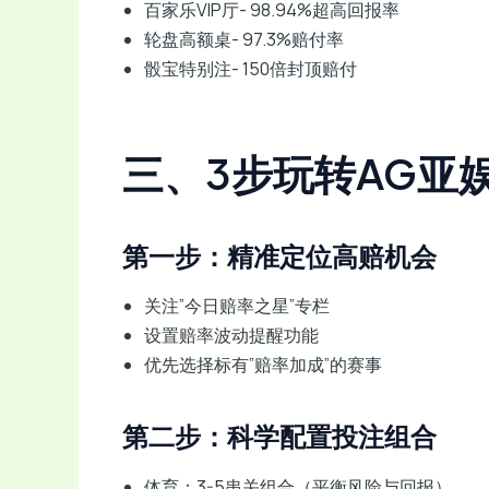
百家乐VIP厅- 98.94%超高回报率
轮盘高额桌- 97.3%赔付率
骰宝特别注- 150倍封顶赔付
三、3步玩转AG亚
第一步：精准定位高赔机会
关注”今日赔率之星”专栏
设置赔率波动提醒功能
优先选择标有”赔率加成”的赛事
第二步：科学配置投注组合
体育：3-5串关组合（平衡风险与回报）