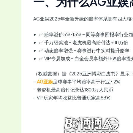
一、为什么AG亚娱
AG亚娱2025年全新升级的赔率体系拥有四大
✅ 赔率溢价5%-15% – 同等赛事回报率行业
✅ 千万级奖池 – 老虎机最高赔付达500万倍
✅ 动态赔率增强 – 赛事进行中实时提升赔率
✅ VIP专属加成 – 白金会员享额外15%赔率提
（权威数据）据《2025亚洲博彩白皮书》显示
–
AG亚娱
足球赛事平均赔率高于行业7.2%
– 老虎机最高赔付记录达1800万人民币
– VIP玩家年均收益比普通玩家高63%