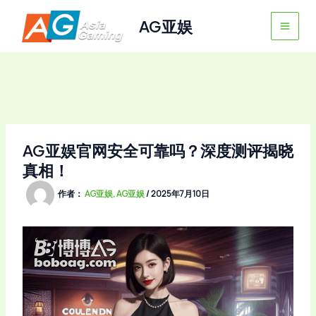
跳
MAI
AG亚娱
至
MEN
内
容
AG亚娱官网安全可靠吗？深度测评揭晓
真相！
作者：
AG亚娱, AG亚娱
/
2025年7月10日