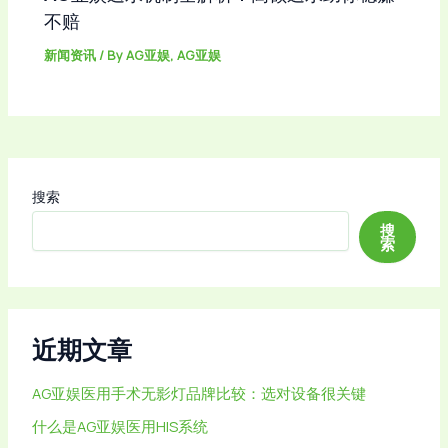
不赔
新闻资讯
/ By
AG亚娱, AG亚娱
搜索
搜
索
近期文章
AG亚娱医用手术无影灯品牌比较：选对设备很关键
什么是AG亚娱医用HIS系统