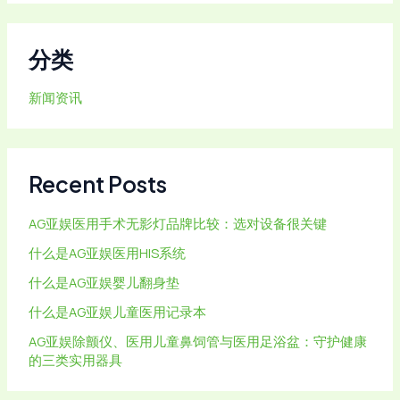
分类
新闻资讯
Recent Posts
AG亚娱医用手术无影灯品牌比较：选对设备很关键
什么是AG亚娱医用HIS系统
什么是AG亚娱婴儿翻身垫
什么是AG亚娱儿童医用记录本
AG亚娱除颤仪、医用儿童鼻饲管与医用足浴盆：守护健康
的三类实用器具