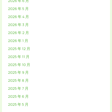
2026 年 6 月
2026 年 5 月
2026 年 4 月
2026 年 3 月
2026 年 2 月
2026 年 1 月
2025 年 12 月
2025 年 11 月
2025 年 10 月
2025 年 9 月
2025 年 8 月
2025 年 7 月
2025 年 6 月
2025 年 5 月